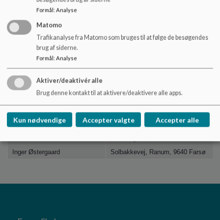
Navn
Adresse
Formål
:
Analyse
Tina Bloch Nielsen
Fredbjergvej 97, 9640 Farsø
Matomo
Anne-Mette Højgaard
Park Alle 25, 9600 Aars
Trafikanalyse fra Matomo som bruges til at følge de besøgendes
brug af siderne.
Formål
:
Analyse
Ledelsesrepræsentant
Aktiver/deaktivér alle
Navn
Adresse
Brug denne kontakt til at aktivere/deaktivere alle apps.
Lennart Roland Petersen
Klarlunden 19, 9510 Arden
Kun nødvendige
Accepter valgte
Accepter alle
Dorthe Rolighed
Kaj Munksvej 4, 9600 Aars
Gitte Vibeke Thillemann
Farsøvej 167, 9640 Farsø
Inger Østergaard
Solbakkevej, Ranum, 9640 Farsø