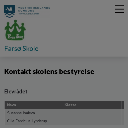
G
Farsø Skole
å
Skolebestyrelsen
Kontakt skolens bestyrelse
t
i
Kontakt skolens bestyrelse
l
h
o
v
Elevrådet
e
d
Navn
Klasse
Ko
i
n
Susanne Isaieva
El
d
Cille Fabricius Lynderup
El
h