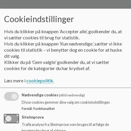
o
l
d
Forældrerepræsentant
Cookieindstillinger
e
t
Navn
Adresse
Hvis du klikker på knappen ’Accepter alle’, godkender du, at
vi sætter cookies til brug for statistik.
FORMAND
Haraldsvej 7, 9640 Farsø
Hvis du klikker på knappen ’Kun nødvendige,’ sætter vi ikke
Sarah Tollestrup Pedersen
cookies til statistik – vi benytter dog en cookie for at huske
NÆSTFORMAND
Kaj Munks Vej 6, 9640 Farsø
dit valg.
Louise Krone Heinze
Klikker du på ’Gem valgte’ godkender du, at vi sætter
Louise Marie Høgh
L. Heidemanns Vej 7 9640 Farsø
cookies for de kategorier du har krydset af.
Elisabeth Ellen Thomsen
Stenildhøjdalen 13, 9600 Aars
Læs mere i
cookiepolitik
.
Alina- Maria Buclis
Nybovej 6 9640 Farsø
Anna Hvilshøj Buus Pedersen
Langagervej 22, 9631 Gedsted
Nødvendige cookies
(altid nødvendig)
Jes Tollestrup Dalsgaard
Ågårdsvej 25, 9640 Farsø
Disse cookies gemmer dine valg om cookieindstillinger.
Karina Bystrup Rønaa
Ibisvej 16, 9640 Farsø
Formål
:
Funktionalitet
SiteImprove
Medarbejderrepræsentant
Trafikanalyse fra Siteimprove som bruges til at følge de
besøgendes brug af siderne