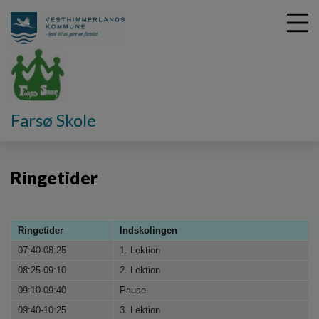
G
Farsø Skole
å
Vores skole
Ringetider
t
i
Ringetider
l
h
o
v
Ringetider
Indskolingen
e
d
07:40-08:25
1. Lektion
i
08:25-09:10
2. Lektion
n
09:10-09:40
Pause
d
h
09:40-10:25
3. Lektion