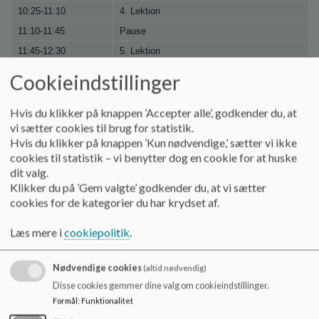
o
10:25-11:10
4. Lektion
l
11:10-11:45
Pause
d
e
11:45-12:30
5. Lektion
t
12.30-13.15
6. Lektion
Cookieindstillinger
Hvis du klikker på knappen ’Accepter alle’, godkender du, at
Ringetider
Mellemtrin
vi sætter cookies til brug for statistik.
07:40-08:25
1. Lektion
Hvis du klikker på knappen ’Kun nødvendige,’ sætter vi ikke
cookies til statistik – vi benytter dog en cookie for at huske
08:25-09:10
2. Lektion
dit valg.
09:10-09:40
Pause
Klikker du på ’Gem valgte’ godkender du, at vi sætter
09:40-10:25
3. Lektion
cookies for de kategorier du har krydset af.
10:25-11:10
4. Lektion
Læs mere i
cookiepolitik
.
11:10-11:45
Pause
11.45-12.30
5. Lektion
Nødvendige cookies
(altid nødvendig)
12.30-13.15
6. Lektion
Disse cookies gemmer dine valg om cookieindstillinger.
13:15-13:30
Pause
Formål
:
Funktionalitet