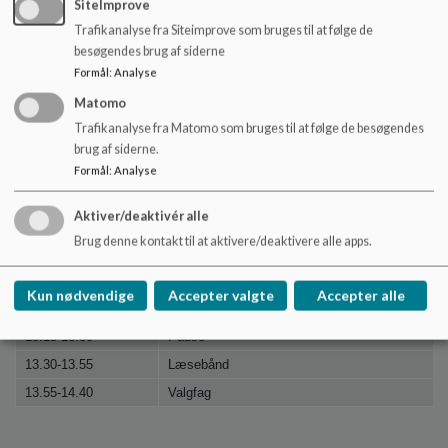
13:30-13:55
Læsebånd
SiteImprove
13:55-14.15
FF
Trafikanalyse fra Siteimprove som bruges til at følge de
besøgendes brug af siderne
Formål
:
Analyse
Ringetider
Udskoling
Matomo
7.40-8.25
1. lektion
Trafikanalyse fra Matomo som bruges til at følge de besøgendes
8.25-9.10
2. lektion
brug af siderne.
9.10-9.40
Pause
Formål
:
Analyse
9.40-10.25
3. lektion
Aktiver/deaktivér alle
10.25-11.10
4. lektion
Brug denne kontakt til at aktivere/deaktivere alle apps.
11.10-11.45
Pause
11.45-12.30
5. lektion
Kun nødvendige
Accepter valgte
Accepter alle
12.30-13.15
6. lektion
13.15-13.30
Pause
13.30-13.55
Læsebånd
13.55-14.40
Valgfag