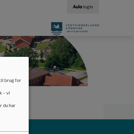
login
il brug for
k – vi
r du har