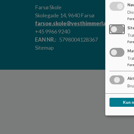
Nød
Farsø Skole
Dis
Skolegade 14, 9640 Farsø
For
farsoe.skole@vesthimmerland.dk
Sit
+45 9966 9240
Traf
EAN NR.
5798004128367
For
Sitemap
Ma
Tra
For
Akt
Brug
Kun 