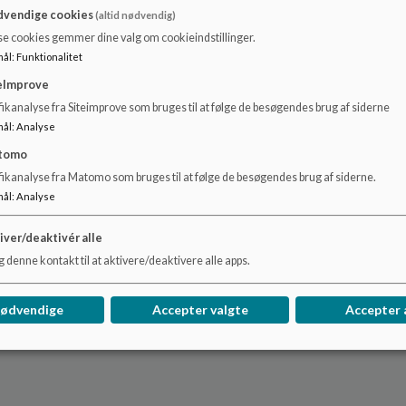
vendige cookies
(altid nødvendig)
se cookies gemmer dine valg om cookieindstillinger.
mål
:
Funktionalitet
eImprove
ikanalyse fra Siteimprove som bruges til at følge de besøgendes brug af siderne
mål
:
Analyse
tomo
fikanalyse fra Matomo som bruges til at følge de besøgendes brug af siderne.
mål
:
Analyse
iver/deaktivér alle
 denne kontakt til at aktivere/deaktivere alle apps.
nødvendige
Accepter valgte
Accepter 